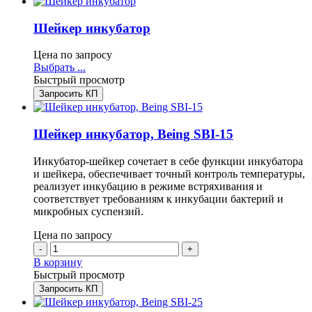
Шейкер инкубатор
Цена по запросу
Этот
Выбрать ...
товар
Быстрый просмотр
имеет
Запросить КП
несколько
вариаций.
Опции
Шейкер инкубатор, Being SBI-15
можно
выбрать
Инкубатор-шейкер сочетает в себе функции инкубатора
на
и шейкера, обеспечивает точный контроль температуры,
странице
реализует инкубацию в режиме встряхивания и
товара.
соответствует требованиям к инкубации бактерий и
микробных суспензий.
Цена по запросу
-
+
В корзину
Быстрый просмотр
Запросить КП